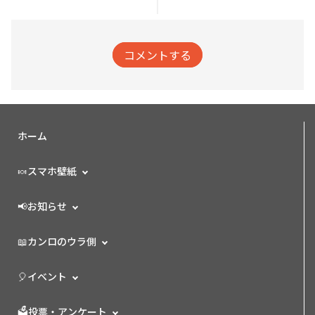
コメントする
ホーム
🍬スマホ壁紙
📢お知らせ
📖カンロのウラ側
🎈イベント
🗳️投票・アンケート