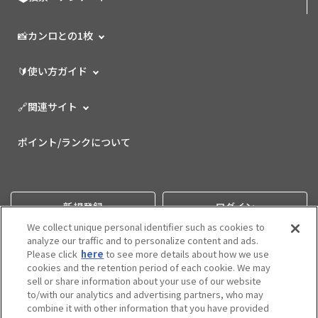
📸カンロとの1枚
🔰使い方ガイド
🔗関連サイト
ポイント/ランクについて
新規登録
ログイン
We collect unique personal identifier such as cookies to
analyze our traffic and to personalize content and ads.
Please click
here
to see more details about how we use
cookies and the retention period of each cookie. We may
sell or share information about your use of our website
to/with our analytics and advertising partners, who may
combine it with other information that you have provided