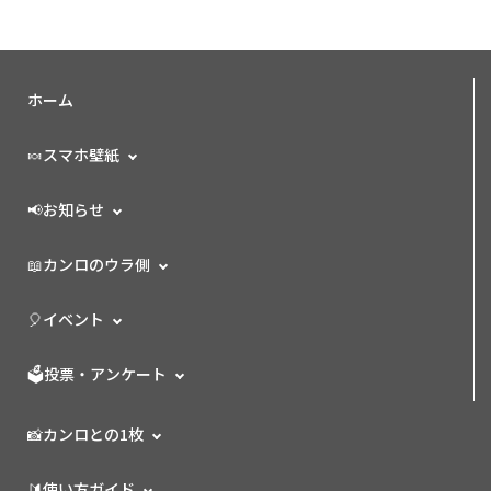
ホーム
🍬スマホ壁紙
📢お知らせ
📖カンロのウラ側
🎈イベント
🗳️投票・アンケート
📸カンロとの1枚
🔰使い方ガイド