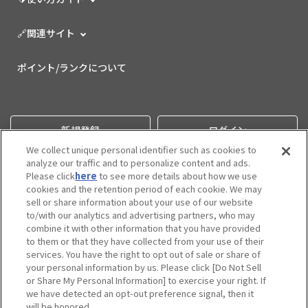
🔗関連サイト
ポイント/ランクについて
新規登録
ログイン
We collect unique personal identifier such as cookies to
analyze our traffic and to personalize content and ads.
Please click
here
to see more details about how we use
cookies and the retention period of each cookie. We may
sell or share information about your use of our website
to/with our analytics and advertising partners, who may
combine it with other information that you have provided
to them or that they have collected from your use of their
services. You have the right to opt out of sale or share of
プライバシーポリシー
your personal information by us. Please click [Do Not Sell
or Share My Personal Information] to exercise your right. If
利用規約
we have detected an opt-out preference signal, then it
コミュニティガイドライン
will be honored.