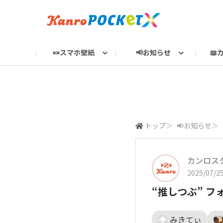
🍬スマホ壁紙
📢お知らせ
📖
🍬すべて
📢すべて
📖すべて
🎈すべて
🗳️すべて
📸すべて
Kanro POCKeT × とは？
SNS一覧
カレンダー
お知らせ
商品開発の裏側
イベント告知
今日の1枚
カンロからの質問
Kanro POCKeTオンライン
使い方ガイド
キャンペー
新商品
その他の
イベン
カン
投
トップ
＞
📢お知らせ
＞
カンロス
2025/07/25
“推しつぶ” フ
みきてぃ