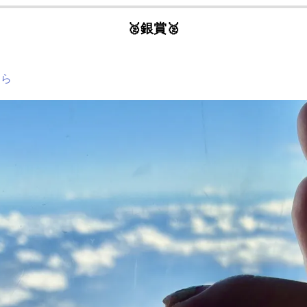
🥈銀賞🥈
ちら