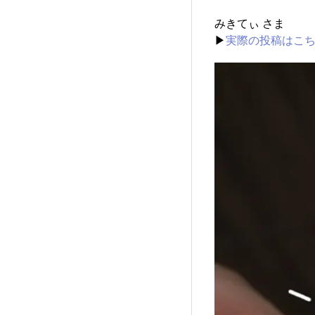
みきてぃ さま
▶
実際の投稿はこ