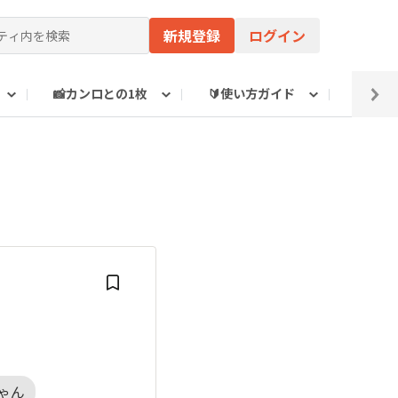
新規登録
ログイン
📸カンロとの1枚
🔰使い方ガイド
🔗関
の他
ゃん