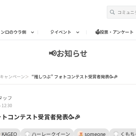
カンロのウラ側
🎈イベント
🗳️投票・アンケート
ショップ
ン
壁紙
トレポート
ロの裏側
票
みつけた！
よくあるご質問
ポッドキャスト
アンケート
カンロ株式会社
思い出の1枚
クイズ
事務局より
コンテスト
そ
📢お知らせ
キャンペーン
＞
“推しつぶ” フォトコンテスト受賞者発表🥳🎉
タッフ
 12:30
ォトコンテスト受賞者発表🥳🎉
KAGEO
ハーレークイーン
someone
くもち